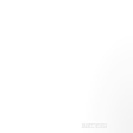
·
·
·
·
·
Contact
Terms
Privacy
🇺🇸
English