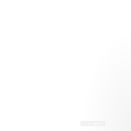
·
·
·
·
·
Contact
Terms
Privacy
🇺🇸
English